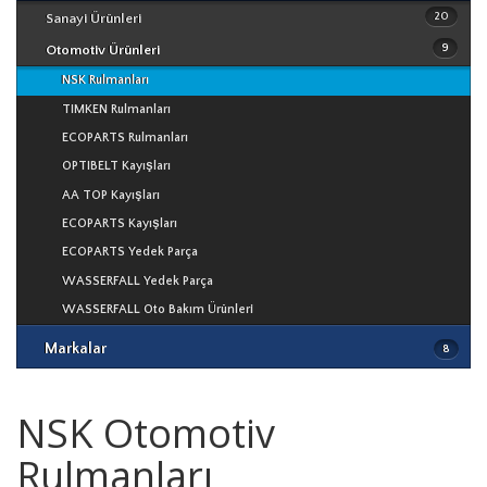
20
Sanayi Ürünleri
TSUBAKI Zincirleri
9
Otomotiv Ürünleri
NSK Rulmanları
TIMKEN Rulmanları
NSK
ECOPARTS Rulmanları
TIMKEN
OPTIBELT Kayışları
ECOPARTS
AA TOP Kayışları
ECOPARTS Kayışları
TSUBAKI
ECOPARTS Yedek Parça
OPTIBELT
WASSERFALL Yedek Parça
GATES
WASSERFALL Oto Bakım Ürünleri
WASSERFALL
Markalar
8
FREUDENBERG
NSK Otomotiv
Rulmanları