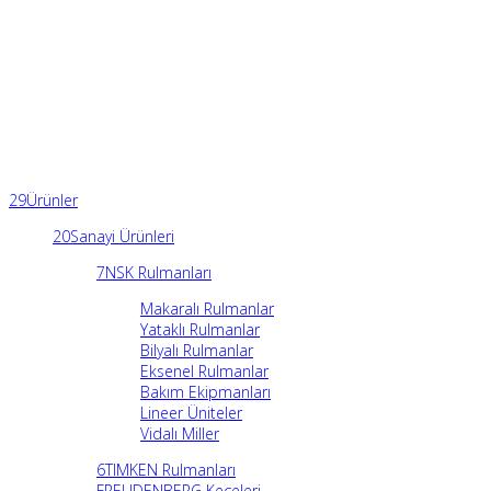
29
Ürünler
20
Sanayi Ürünleri
7
NSK Rulmanları
Makaralı Rulmanlar
Yataklı Rulmanlar
Bilyalı Rulmanlar
Eksenel Rulmanlar
Bakım Ekipmanları
Lineer Üniteler
Vidalı Miller
6
TIMKEN Rulmanları
FREUDENBERG Keçeleri