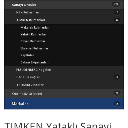
20
Sanayi Ürünleri
Lineer Üniteler
NSK Rulmanları
Vidalı Miller
7
TIMKEN Rulmanları
6
Makaralı Rulmanlar
NSK Rulmanları
Yataklı Rulmanlar
TIMKEN Rulmanları
Bilyalı Rulmanlar
NSK
Eksenel Rulmanlar
ECOPARTS Rulmanları
V Kayışları
TIMKEN
Kaplinler
OPTIBELT Kayışları
Zaman Kayışları
Bakım Ekipmanları
ECOPARTS
Poliüretan Kayışlar
AA TOP Kayışları
FREUDENBERG Keçeleri
Elastik Kaplinler - Kasnaklar
ECOPARTS Kayışları
TSUBAKI
GATES Kayışları
Yardımcı Ekipmanlar
5
ECOPARTS Yedek Parça
OPTIBELT
TSUBAKI Zincirleri
WASSERFALL Yedek Parça
GATES
9
Otomotiv Ürünleri
WASSERFALL Oto Bakım Ürünleri
WASSERFALL
Markalar
8
FREUDENBERG
TIMKEN Yataklı Sanayi