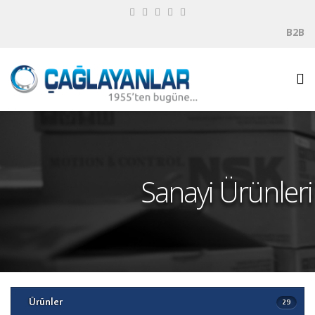
B2B
Sanayi Ürünleri
Makaralı Rulmanlar
Yataklı Rulmanlar
Bilyalı Rulmanlar
Eksenel Rulmanlar
Ürünler
29
Bakım Ekipmanları