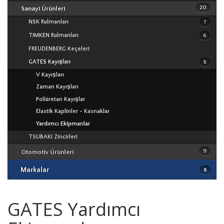
20
Sanayi Ürünleri
Lineer Üniteler
Eksenel Rulmanlar
NSK Rulmanları
Vidalı Miller
7
Kaplinler
TIMKEN Rulmanları
Bakım Ekipmanları
6
NSK Rulmanları
FREUDENBERG Keçeleri
TIMKEN Rulmanları
GATES Kayışları
5
NSK
ECOPARTS Rulmanları
V Kayışları
TIMKEN
OPTIBELT Kayışları
Zaman Kayışları
ECOPARTS
Poliüretan Kayışlar
AA TOP Kayışları
Elastik Kaplinler - Kasnaklar
ECOPARTS Kayışları
TSUBAKI
Yardımcı Ekipmanlar
ECOPARTS Yedek Parça
OPTIBELT
TSUBAKI Zincirleri
WASSERFALL Yedek Parça
GATES
9
Otomotiv Ürünleri
WASSERFALL Oto Bakım Ürünleri
WASSERFALL
Markalar
8
FREUDENBERG
GATES Yardımcı