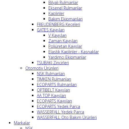
Bilyalı Rulmanlar
Eksenel Rulmanlar
Kaplinler
Bakım Ekipmanları
FREUDENBERG Keçeleri
GATES Kayışları
V Kayışları
Zaman Kayışları
Poliüretan Kayışlar
Elastik Kaplinler - Kasnaklar
Yardımcı Ekipmanlar
TSUBAKI Zincirleri
Otomotiv Ürünleri
NSK Rulmanları
TIMKEN Rulmanları
ECOPARTS Rulmanları
OPTIBELT Kayışları
AA TOP Kayışları
ECOPARTS Kayışları
ECOPARTS Yedek Parça
WASSERFALL Yedek Parça
WASSERFALL Oto Bakım Ürünleri
Markalar
NSK