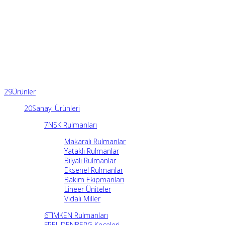
29
Ürünler
20
Sanayi Ürünleri
7
NSK Rulmanları
Makaralı Rulmanlar
Yataklı Rulmanlar
Bilyalı Rulmanlar
Eksenel Rulmanlar
Bakım Ekipmanları
Lineer Üniteler
Vidalı Miller
6
TIMKEN Rulmanları
FREUDENBERG Keçeleri