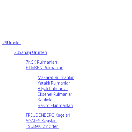
29
Ürünler
20
Sanayi Ürünleri
7
NSK Rulmanları
6
TIMKEN Rulmanları
Makaralı Rulmanlar
Yataklı Rulmanlar
Bilyalı Rulmanlar
Eksenel Rulmanlar
Kaplinler
Bakım Ekipmanları
FREUDENBERG Keçeleri
5
GATES Kayışları
TSUBAKI Zincirleri