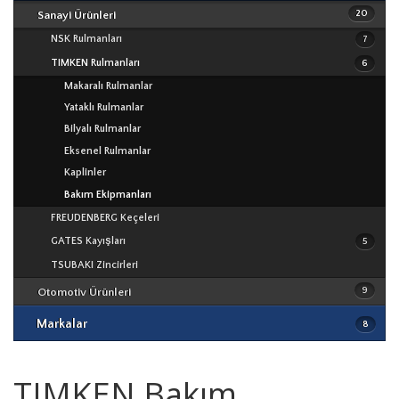
20
Sanayi Ürünleri
Lineer Üniteler
NSK Rulmanları
Vidalı Miller
7
TIMKEN Rulmanları
6
Makaralı Rulmanlar
NSK Rulmanları
Yataklı Rulmanlar
TIMKEN Rulmanları
Bilyalı Rulmanlar
NSK
Eksenel Rulmanlar
ECOPARTS Rulmanları
V Kayışları
TIMKEN
Kaplinler
OPTIBELT Kayışları
Zaman Kayışları
Bakım Ekipmanları
ECOPARTS
Poliüretan Kayışlar
AA TOP Kayışları
FREUDENBERG Keçeleri
Elastik Kaplinler - Kasnaklar
ECOPARTS Kayışları
TSUBAKI
GATES Kayışları
Yardımcı Ekipmanlar
5
ECOPARTS Yedek Parça
OPTIBELT
TSUBAKI Zincirleri
WASSERFALL Yedek Parça
GATES
9
Otomotiv Ürünleri
WASSERFALL Oto Bakım Ürünleri
WASSERFALL
Markalar
8
FREUDENBERG
TIMKEN Bakım