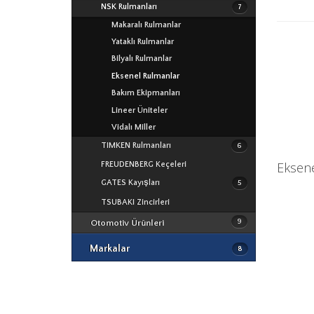
NSK Rulmanları
7
Makaralı Rulmanlar
Yataklı Rulmanlar
Bilyalı Rulmanlar
Makaralı Rulmanlar
NSK Rulmanları
Eksenel Rulmanlar
Yataklı Rulmanlar
Bakım Ekipmanları
TIMKEN Rulmanları
Bilyalı Rulmanlar
NSK
Lineer Üniteler
Eksenel Rulmanlar
ECOPARTS Rulmanları
V Kayışları
TIMKEN
Vidalı Miller
Kaplinler
OPTIBELT Kayışları
Zaman Kayışları
TIMKEN Rulmanları
Bakım Ekipmanları
6
ECOPARTS
Poliüretan Kayışlar
AA TOP Kayışları
Eksen
FREUDENBERG Keçeleri
Elastik Kaplinler - Kasnaklar
ECOPARTS Kayışları
TSUBAKI
GATES Kayışları
Yardımcı Ekipmanlar
5
ECOPARTS Yedek Parça
OPTIBELT
TSUBAKI Zincirleri
WASSERFALL Yedek Parça
GATES
9
Otomotiv Ürünleri
WASSERFALL Oto Bakım Ürünleri
WASSERFALL
Markalar
8
FREUDENBERG