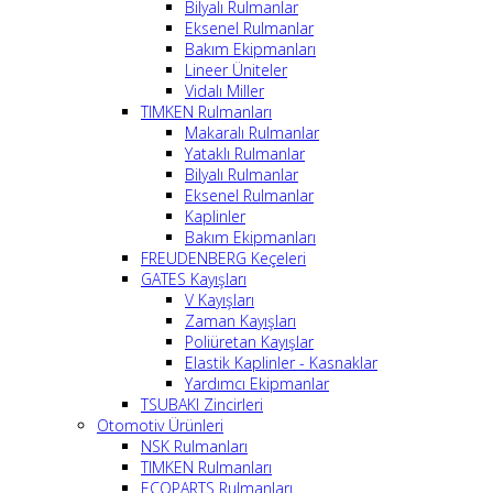
Bilyalı Rulmanlar
Eksenel Rulmanlar
Bakım Ekipmanları
Lineer Üniteler
Vidalı Miller
TIMKEN Rulmanları
Makaralı Rulmanlar
Yataklı Rulmanlar
Bilyalı Rulmanlar
Eksenel Rulmanlar
Kaplinler
Bakım Ekipmanları
FREUDENBERG Keçeleri
GATES Kayışları
V Kayışları
Zaman Kayışları
Poliüretan Kayışlar
Elastik Kaplinler - Kasnaklar
Yardımcı Ekipmanlar
TSUBAKI Zincirleri
Otomotiv Ürünleri
NSK Rulmanları
TIMKEN Rulmanları
ECOPARTS Rulmanları