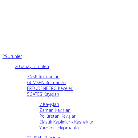
29
Ürünler
20
Sanayi Ürünleri
7
NSK Rulmanları
6
TIMKEN Rulmanları
FREUDENBERG Keçeleri
5
GATES Kayışları
V Kayışları
Zaman Kayışları
Poliüretan Kayışlar
Elastik Kaplinler - Kasnaklar
Yardımcı Ekipmanlar
TSUBAKI Zincirleri